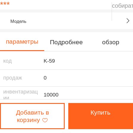
***
собира
Модель
параметры
Подробнее
обзор
код
K-59
продаж
0
инвентаризац
10000
ии
размер
49×30×17 см
Добавить в
Купить
корзину
https://item.taobao.com/item.htm?
spm=a230r.1.999.1.j8nYi8&id=52263
供应商