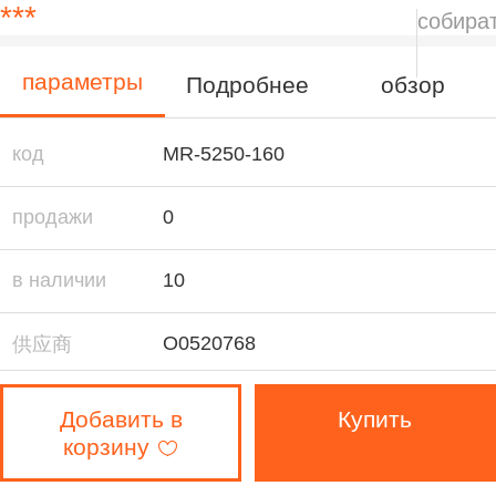
***
собира
параметры
Подробнее
обзор
код
MR-5250-160
продажи
0
в наличии
10
O0520768
供应商
артикул（编
1/1
Добавить в
Купить
码）
корзину