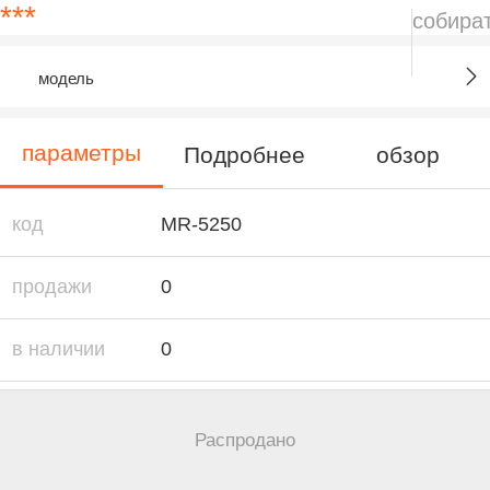
***
собира
модель
параметры
Подробнее
обзор
код
MR-5250
продажи
0
в наличии
0
O0520767
供应商
Распродано
артикул（编
1/1
码）