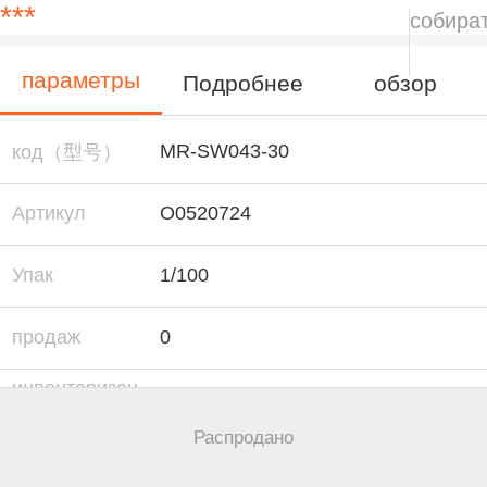
***
собира
параметры
Подробнее
обзор
MR-SW043-30
код（型号）
Артикул
O0520724
Упак
1/100
продаж
0
инвентаризац
0
ии
Распродано
0
市场价