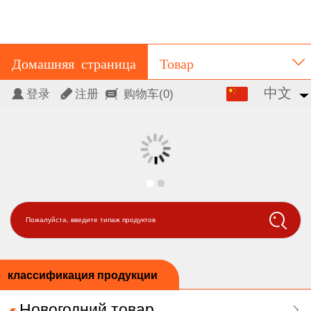
Домашняя страница
Товар
中文
中文
登录
注册
购物车
(0)
Вход для зарегистрированных пользователей
Pусский
Регистрация
центр
Форум
Контакты
Пожалуйста, введите типаж продуктов
классификация продукции
Новогодний товар